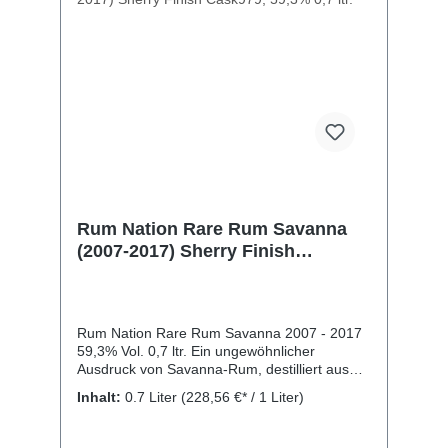
Rum Nation Rare Rum Savanna
(2007-2017) Sherry Finish
Cask979, 59,3% 0,7 ltr.
Rum Nation Rare Rum Savanna 2007 - 2017
59,3% Vol. 0,7 ltr. Ein ungewöhnlicher
Ausdruck von Savanna-Rum, destilliert aus
Melasse und vollständig gereift auf der Insel
Inhalt:
0.7 Liter
(228,56 €* / 1 Liter)
Réunion. Dunkle Bernsteinfarbe und mit einer
typischen Sherry-Nase: rosig, mit Noten von
Kaffee und schwarzer Schokolade. Fast keine