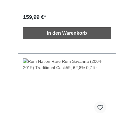
Süße ist zu finden: Das ist wirklich ein
trockener Oloroso-Stil, pfeffrig und fast
adstringierend, extrem weinig, mit einem
159,99 €*
angenehmen Hauch von altem Leder und
Eiche. Distillery: Savanna Distilled: 2007
Abgefüllt: 2017 Fass Nr: 979 Alter: 10 Jahre
In den Warenkorb
Aging: Tropical Fasstyp: 2nd fill Cognac
Finish: 1st fill Oloroso 33 Monate Abgefüllte
Flaschen: 675 Über Rum NationAusgewählte
Rumsorten aus aller Welt. Rum Nation ist eine
Hommage an die Vielfalt der Rumwelt. Ganz
nach dem Motto: Eine Welt voller fabelhaftem
Rum, wurde Rum Nation 1999 vom Italiener
Fabio Rossi gegründet. Die Idee war, den
einzigartigen Rumstil jedes Landes zu
entdecken. Daraus entwickelte sich ein
langjähriges Abenteuer, das Rossi von kleinen
peruanischen Brennereien bis hin zu Rum-
und Insektenmuseen in Guadeloupe
führte.Der Katalog umfasst bekannte
Rumnationen wie Jamaika und Barbados,
aber auch Länder, die auf dem internationalen
Markt bisher völlig unbekannt waren – wie
beispielsweise Peru. Der vollgereifte Rum wird
von ausgewählten Brennereien weltweit