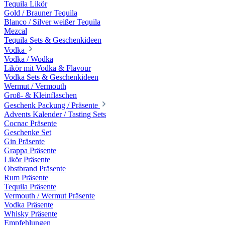
Tequila Likör
Gold / Brauner Tequila
Blanco / Silver weißer Tequila
Mezcal
Tequila Sets & Geschenkideen
Vodka
Vodka / Wodka
Likör mit Vodka & Flavour
Vodka Sets & Geschenkideen
Wermut / Vermouth
Groß- & Kleinflaschen
Geschenk Packung / Präsente
Advents Kalender / Tasting Sets
Cocnac Präsente
Geschenke Set
Gin Präsente
Grappa Präsente
Likör Präsente
Obstbrand Präsente
Rum Präsente
Tequila Präsente
Vermouth / Wermut Präsente
Vodka Präsente
Whisky Präsente
Empfehlungen