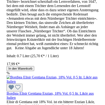
Trichter« bezeichnet scherzhaft ein Lernverfahren, von 1647,
bei dem mit einem Trichter dem Lernenden der Lernstoff
eingefüllt wird, ohne dass es dazu seiner eigenen Anstrengung
bedürfe. Dies besagt auch die entsprechende Redensart
»Jemandem etwas mit dem Nürnberger Trichter eintrichtern«.
Den kleinen Trichter, das sinnvolle Zeichen alt überlieferter
Nürnberger Weisheit, findet man als Anhänger an jeder
unserer Flaschen „Nürnberger Trichter“. Ob das Eintrichtern
der Weisheit immer gelang, ist nicht überliefert. Wer aber den
feinwürzigen Kräuterlikör mit der fruchtigen Heidelbeernote
einmal probiert hat, weiß zumindest eines: Er schmeckt richtig
gut. Keine Abgabe an Jugendliche unter 18 Jahren!
Inhalt:
0.7 Liter
(25,70 €* / 1 Liter)
17,99 €*
In den Warenkorb
%
Bordiga Elisir Gentiana Enzian, 18% Vol. 0,5 ltr. Likör aus
Italien
Elisir di Gentiana mit 18% Vol. ist ein bitterer Enzian Likör,