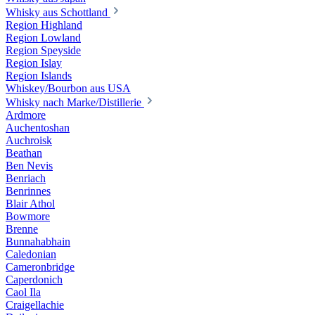
Whisky aus Schottland
Region Highland
Region Lowland
Region Speyside
Region Islay
Region Islands
Whiskey/Bourbon aus USA
Whisky nach Marke/Distillerie
Ardmore
Auchentoshan
Auchroisk
Beathan
Ben Nevis
Benriach
Benrinnes
Blair Athol
Bowmore
Brenne
Bunnahabhain
Caledonian
Cameronbridge
Caperdonich
Caol Ila
Craigellachie