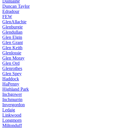
Dailuaine
Duncan Taylor
Edradour
FEW
GlenAllachie
Glenburgie
Glendullan
Glen Elgin
Glen Grant
Glen Keith
Glenlossie
Glen Moray
Glen Ord
Glenrothes
Glen Spey
Haddock
HaPenny
Highland Park
Inchgower
Inchmurrin
Invergordon
Ledaig
Linkwood
Longmorn
Miltonduff