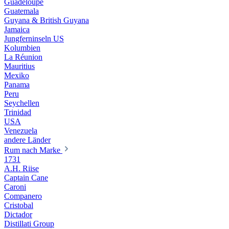
Guadeloupe
Guatemala
Guyana & British Guyana
Jamaica
Jungferninseln US
Kolumbien
La Réunion
Mauritius
Mexiko
Panama
Peru
Seychellen
Trinidad
USA
Venezuela
andere Länder
Rum nach Marke
1731
A.H. Riise
Captain Cane
Caroni
Companero
Cristobal
Dictador
Distillati Group