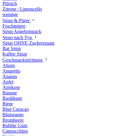
Pfirsich
Zitrone / Limoncello
sonstige
Sirup & Püree
Fruchtpüree
Sirup Angebotspack
Sirup nach Typ
Sirup OHNE Zuckerzusatz
Bar Sirup
Kaffee Sirup
Geschmacksrichtung
Ahorn
Amaretto
Ananas
Apfel
Aprikose
Banane
Basilikum
Birne
Blue Curacao
Blutorange
Brombeere
Bubble Gum
Cappucchino