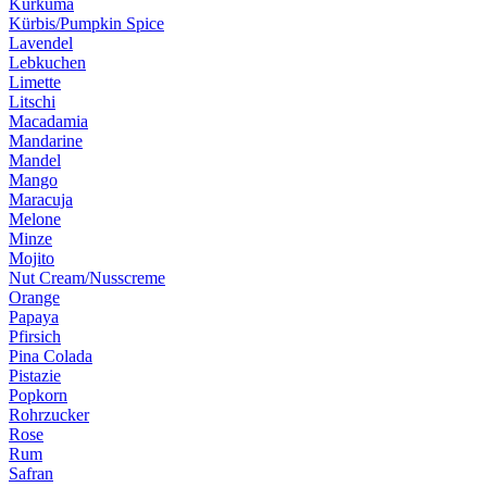
Kurkuma
Kürbis/Pumpkin Spice
Lavendel
Lebkuchen
Limette
Litschi
Macadamia
Mandarine
Mandel
Mango
Maracuja
Melone
Minze
Mojito
Nut Cream/Nusscreme
Orange
Papaya
Pfirsich
Pina Colada
Pistazie
Popkorn
Rohrzucker
Rose
Rum
Safran