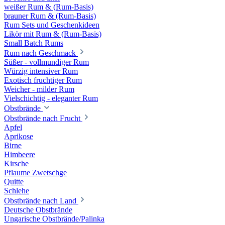
weißer Rum & (Rum-Basis)
brauner Rum & (Rum-Basis)
Rum Sets und Geschenkideen
Likör mit Rum & (Rum-Basis)
Small Batch Rums
Rum nach Geschmack
Süßer - vollmundiger Rum
Würzig intensiver Rum
Exotisch fruchtiger Rum
Weicher - milder Rum
Vielschichtig - eleganter Rum
Obstbrände
Obstbrände nach Frucht
Apfel
Aprikose
Birne
Himbeere
Kirsche
Pflaume Zwetschge
Quitte
Schlehe
Obstbrände nach Land
Deutsche Obstbrände
Ungarische Obstbrände/Palinka