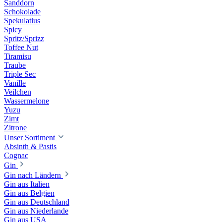
Sanddorn
Schokolade
Spekulatius
Spicy
Spritz/Sprizz
Toffee Nut
Tiramisu
Traube
Triple Sec
Vanille
Veilchen
Wassermelone
Yuzu
Zimt
Zitrone
Unser Sortiment
Absinth & Pastis
Cognac
Gin
Gin nach Ländern
Gin aus Italien
Gin aus Belgien
Gin aus Deutschland
Gin aus Niederlande
Gin aus USA