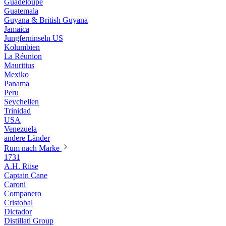
Guadeloupe
Guatemala
Guyana & British Guyana
Jamaica
Jungferninseln US
Kolumbien
La Réunion
Mauritius
Mexiko
Panama
Peru
Seychellen
Trinidad
USA
Venezuela
andere Länder
Rum nach Marke
1731
A.H. Riise
Captain Cane
Caroni
Companero
Cristobal
Dictador
Distillati Group