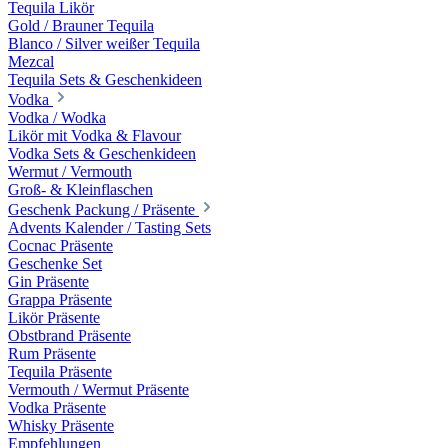
Tequila Likör
Gold / Brauner Tequila
Blanco / Silver weißer Tequila
Mezcal
Tequila Sets & Geschenkideen
Vodka
Vodka / Wodka
Likör mit Vodka & Flavour
Vodka Sets & Geschenkideen
Wermut / Vermouth
Groß- & Kleinflaschen
Geschenk Packung / Präsente
Advents Kalender / Tasting Sets
Cocnac Präsente
Geschenke Set
Gin Präsente
Grappa Präsente
Likör Präsente
Obstbrand Präsente
Rum Präsente
Tequila Präsente
Vermouth / Wermut Präsente
Vodka Präsente
Whisky Präsente
Empfehlungen