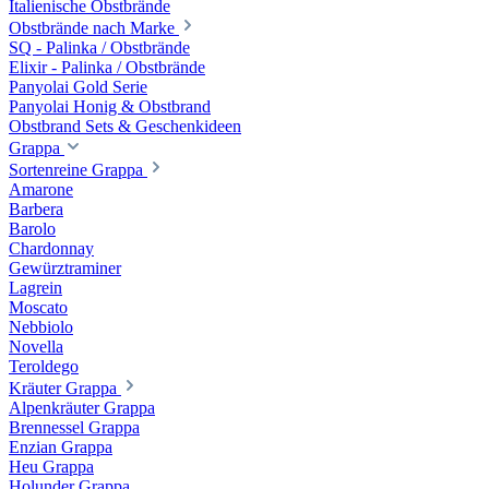
Italienische Obstbrände
Obstbrände nach Marke
SQ - Palinka / Obstbrände
Elixir - Palinka / Obstbrände
Panyolai Gold Serie
Panyolai Honig & Obstbrand
Obstbrand Sets & Geschenkideen
Grappa
Sortenreine Grappa
Amarone
Barbera
Barolo
Chardonnay
Gewürztraminer
Lagrein
Moscato
Nebbiolo
Novella
Teroldego
Kräuter Grappa
Alpenkräuter Grappa
Brennessel Grappa
Enzian Grappa
Heu Grappa
Holunder Grappa