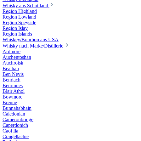
Whisky aus Schottland
Region Highland
Region Lowland
Region Speyside
Region Islay
Region Islands
Whiskey/Bourbon aus USA
Whisky nach Marke/Distillerie
Ardmore
Auchentoshan
Auchroisk
Beathan
Ben Nevis
Benriach
Benrinnes
Blair Athol
Bowmore
Brenne
Bunnahabhain
Caledonian
Cameronbridge
Caperdonich
Caol Ila
Craigellachie