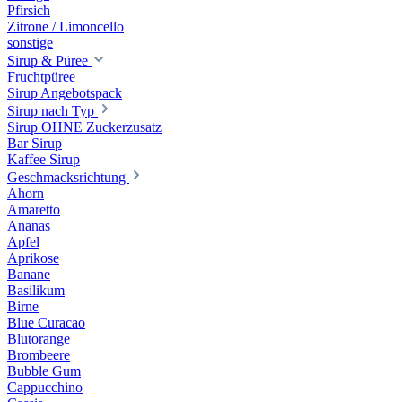
Pfirsich
Zitrone / Limoncello
sonstige
Sirup & Püree
Fruchtpüree
Sirup Angebotspack
Sirup nach Typ
Sirup OHNE Zuckerzusatz
Bar Sirup
Kaffee Sirup
Geschmacksrichtung
Ahorn
Amaretto
Ananas
Apfel
Aprikose
Banane
Basilikum
Birne
Blue Curacao
Blutorange
Brombeere
Bubble Gum
Cappucchino