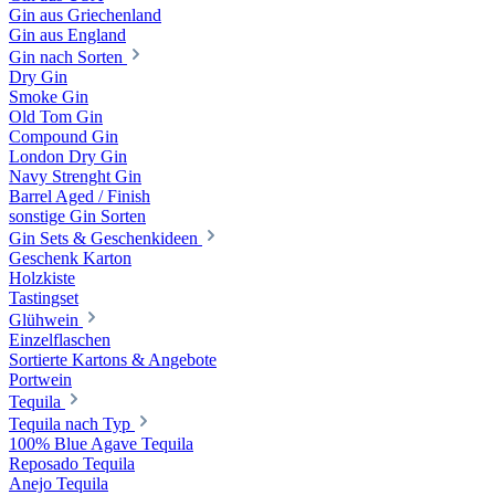
Gin aus Griechenland
Gin aus England
Gin nach Sorten
Dry Gin
Smoke Gin
Old Tom Gin
Compound Gin
London Dry Gin
Navy Strenght Gin
Barrel Aged / Finish
sonstige Gin Sorten
Gin Sets & Geschenkideen
Geschenk Karton
Holzkiste
Tastingset
Glühwein
Einzelflaschen
Sortierte Kartons & Angebote
Portwein
Tequila
Tequila nach Typ
100% Blue Agave Tequila
Reposado Tequila
Anejo Tequila