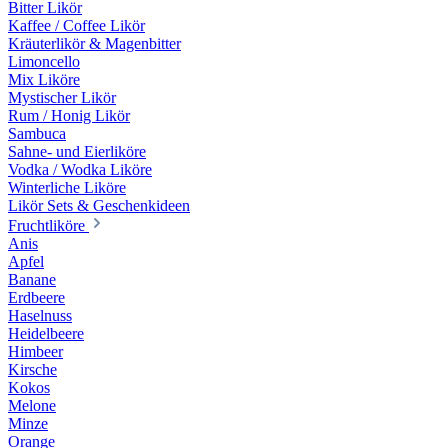
Bitter Likör
Kaffee / Coffee Likör
Kräuterlikör & Magenbitter
Limoncello
Mix Liköre
Mystischer Likör
Rum / Honig Likör
Sambuca
Sahne- und Eierliköre
Vodka / Wodka Liköre
Winterliche Liköre
Likör Sets & Geschenkideen
Fruchtliköre
Anis
Apfel
Banane
Erdbeere
Haselnuss
Heidelbeere
Himbeer
Kirsche
Kokos
Melone
Minze
Orange