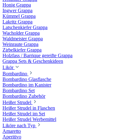
Honig Grappa
Ingwer Grappa
Kümmel Grappa
Lakritz Grappa
Latschenkiefer Grappa
Wacholder Grappa
Waldmeister Grappa
Weinraute Grappa
Zirbelkiefer Grappa
Holzfass / Barrique gereifte Grappa
Grappa Sets & Geschenkideen
Likör
Bombardino
Bombardino Glasflasche
Bombardino im Kanister
Bombardino Set
Bombardino Zubehör
Heißer Strudel
Heißer Strudel in Flaschen
Heißer Strudel im Set
Heißer Strudel Werbemittel
Liköre nach Typ
Amaretto
Aperitivo