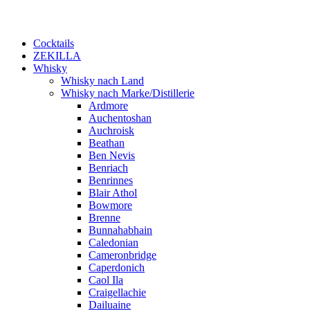
Cocktails
ZEKILLA
Whisky
Whisky nach Land
Whisky nach Marke/Distillerie
Ardmore
Auchentoshan
Auchroisk
Beathan
Ben Nevis
Benriach
Benrinnes
Blair Athol
Bowmore
Brenne
Bunnahabhain
Caledonian
Cameronbridge
Caperdonich
Caol Ila
Craigellachie
Dailuaine