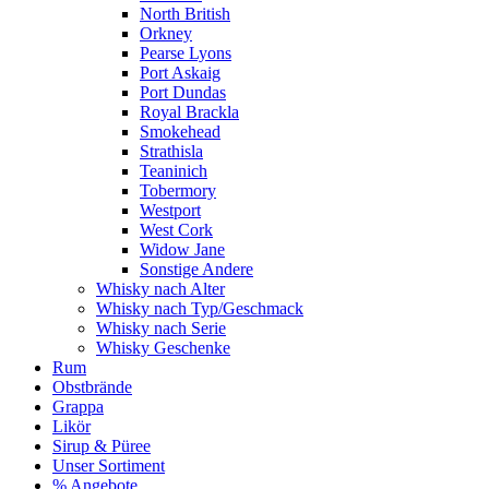
North British
Orkney
Pearse Lyons
Port Askaig
Port Dundas
Royal Brackla
Smokehead
Strathisla
Teaninich
Tobermory
Westport
West Cork
Widow Jane
Sonstige Andere
Whisky nach Alter
Whisky nach Typ/Geschmack
Whisky nach Serie
Whisky Geschenke
Rum
Obstbrände
Grappa
Likör
Sirup & Püree
Unser Sortiment
% Angebote