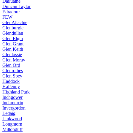
Dailuaine
Duncan Taylor
Edradour
FEW
GlenAllachie
Glenburgie
Glendullan
Glen Elgin
Glen Grant
Glen Keith
Glenlossie
Glen Moray
Glen Ord
Glenrothes
Glen Spey
Haddock
HaPenny
Highland Park
Inchgower
Inchmurrin
Invergordon
Ledaig
Linkwood
Longmorn
Miltonduff