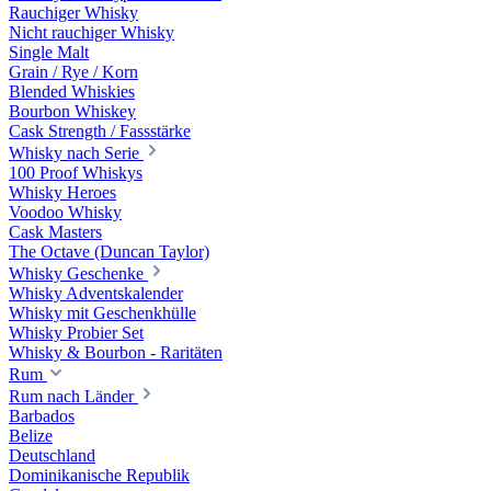
Rauchiger Whisky
Nicht rauchiger Whisky
Single Malt
Grain / Rye / Korn
Blended Whiskies
Bourbon Whiskey
Cask Strength / Fassstärke
Whisky nach Serie
100 Proof Whiskys
Whisky Heroes
Voodoo Whisky
Cask Masters
The Octave (Duncan Taylor)
Whisky Geschenke
Whisky Adventskalender
Whisky mit Geschenkhülle
Whisky Probier Set
Whisky & Bourbon - Raritäten
Rum
Rum nach Länder
Barbados
Belize
Deutschland
Dominikanische Republik