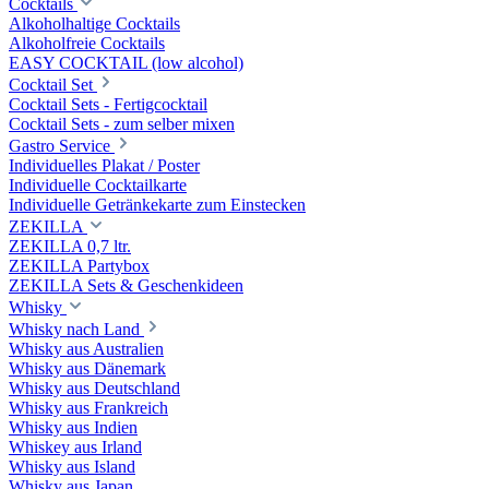
Cocktails
Alkoholhaltige Cocktails
Alkoholfreie Cocktails
EASY COCKTAIL (low alcohol)
Cocktail Set
Cocktail Sets - Fertigcocktail
Cocktail Sets - zum selber mixen
Gastro Service
Individuelles Plakat / Poster
Individuelle Cocktailkarte
Individuelle Getränkekarte zum Einstecken
ZEKILLA
ZEKILLA 0,7 ltr.
ZEKILLA Partybox
ZEKILLA Sets & Geschenkideen
Whisky
Whisky nach Land
Whisky aus Australien
Whisky aus Dänemark
Whisky aus Deutschland
Whisky aus Frankreich
Whisky aus Indien
Whiskey aus Irland
Whisky aus Island
Whisky aus Japan