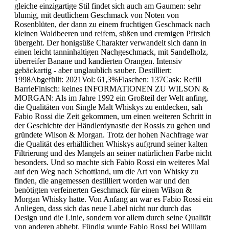
gleiche einzigartige Stil findet sich auch am Gaumen: sehr
blumig, mit deutlichem Geschmack von Noten von
Rosenblüten, der dann zu einem fruchtigen Geschmack nach
kleinen Waldbeeren und reifem, süßen und cremigen Pfirsich
übergeht. Der honigsüße Charakter verwandelt sich dann in
einen leicht tanninhaltigen Nachgeschmack, mit Sandelholz,
überreifer Banane und kandierten Orangen. Intensiv
gebäckartig - aber unglaublich sauber. Destilliert:
1998Abgefüllt: 2021Vol: 61,3%Flaschen: 137Cask: Refill
BarrleFinisch: keines INFORMATIONEN ZU WILSON &
MORGAN: Als im Jahre 1992 ein Großteil der Welt anfing,
die Qualitäten von Single Malt Whiskys zu entdecken, sah
Fabio Rossi die Zeit gekommen, um einen weiteren Schritt in
der Geschichte der Händlerdynastie der Rossis zu gehen und
gründete Wilson & Morgan. Trotz der hohen Nachfrage war
die Qualität des erhältlichen Whiskys aufgrund seiner kalten
Filtrierung und des Mangels an seiner natürlichen Farbe nicht
besonders. Und so machte sich Fabio Rossi ein weiteres Mal
auf den Weg nach Schottland, um die Art von Whisky zu
finden, die angemessen destilliert worden war und den
benötigten verfeinerten Geschmack für einen Wilson &
Morgan Whisky hatte. Von Anfang an war es Fabio Rossi ein
Anliegen, dass sich das neue Label nicht nur durch das
Design und die Linie, sondern vor allem durch seine Qualität
von anderen abhebt. Fündig wurde Fabio Rossi bei William