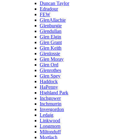
Duncan Taylor
Edradour
FEW
GlenAllachie
Glenburgie
Glendullan
Glen Elgin
Glen Grant
Glen Keith
Glenlossie
Glen Moray
Glen Ord
Glenrothes
Glen Spey
Haddock
HaPenny
Highland Park
Inchgower
Inchmurrin
Invergordon
Ledaig
Linkwood
Longmorn
Miltonduff
Mortlach