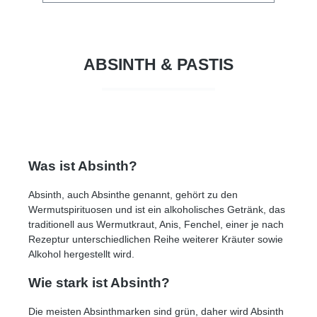
einem Cocktail (wie Sazerac ) zu trinken , der
ihn durch ein anhaltendes Aroma extra stark
macht. Bestellen Sie Absinth 21 Clyde gleich
hier bei easy drinks! Alles von Distillati
Group >
ABSINTH & PASTIS
Was ist Absinth?
Absinth, auch Absinthe genannt, gehört zu den
Wermutspirituosen und ist ein alkoholisches Getränk, das
traditionell aus Wermutkraut, Anis, Fenchel, einer je nach
Rezeptur unterschiedlichen Reihe weiterer Kräuter sowie
Alkohol hergestellt wird.
Wie stark ist Absinth?
Die meisten Absinthmarken sind grün, daher wird Absinth