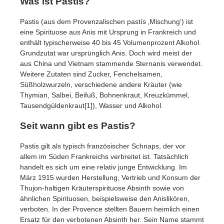
Was ist Pastis?
Pastis (aus dem Provenzalischen pastís ‚Mischung‘) ist
eine Spirituose aus Anis mit Ursprung in Frankreich und
enthält typischerweise 40 bis 45 Volumenprozent Alkohol.
Grundzutat war ursprünglich Anis. Doch wird meist der
aus China und Vietnam stammende Sternanis verwendet.
Weitere Zutaten sind Zucker, Fenchelsamen,
Süßholzwurzeln, verschiedene andere Kräuter (wie
Thymian, Salbei, Beifuß, Bohnenkraut, Kreuzkümmel,
Tausendgüldenkraut[1]), Wasser und Alkohol.
Seit wann gibt es Pastis?
Pastis gilt als typisch französischer Schnaps, der vor
allem im Süden Frankreichs verbreitet ist. Tatsächlich
handelt es sich um eine relativ junge Entwicklung. Im
März 1915 wurden Herstellung, Vertrieb und Konsum der
Thujon-haltigen Kräuterspirituose Absinth sowie von
ähnlichen Spirituosen, beispielsweise den Anislikören,
verboten. In der Provence stellten Bauern heimlich einen
Ersatz für den verbotenen Absinth her. Sein Name stammt