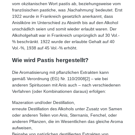
vom okzitanischen Wort pastís ab, beziehungsweise vom
französischen pastiche, was ‚Nachahmung‘ bedeutet. Erst
1922 wurde in Frankreich gesetzlich anerkannt, dass
Anisliköre im Unterschied zu Absinth bis auf den Alkohol
unschädlich seien und somit wieder erlaubt waren. Der
Alkoholgehalt war in Frankreich ursprünglich auf 30 Vol.-
% beschränkt. 1922 wurde der erlaubte Gehalt auf 40
Vol.-%, 1938 auf 45 Vol.-% erhöht.
Wie wird Pastis hergestellt?
Die Aromatisierung mit pflanzlichen Extrakten kann
gemäß Verordnung (EG) Nr. 110/2008[2] – wie bei
anderen Spirituosen mit Anis auch – nach verschiedenen
Verfahren (oder Kombinationen daraus) erfolgen:
Mazeration und/oder Destillation,
erneute Destillation des Alkohols unter Zusatz von Samen
oder anderen Teilen von Anis, Sternanis, Fenchel, oder
anderen Pflanzen, die im Wesentlichen das gleiche Aroma
aufweisen,
Beigabe von natürlichen destillierten Extrakten von