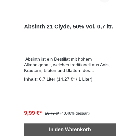
Absinth 21 Clyde, 50% Vol. 0,7 ltr.
Absinth ist ein Destillat mit hohem
Alkoholgehalt, welches traditionell aus Anis,
Kräutern, Blüten und Blättern des
Wermutkrauts gewonnen wird , von dem es
Inhalt:
0.7 Liter
(14,27 €* / 1 Liter)
auch seinen Namen hat. Absinth 21 Clyde ist
ein Absinth mit einer ungewöhnlichen roten
Farbe, gekennzeichnet durch einen
angenehmen Lakritzgeschmack gemischt mit
dem ursprünglichen trockenen
Anisgeschmack. Sein Name erinnert an das
9,99 €*
16,78 €*
(40.46% gespart)
berüchtigte Paar amerikanischer Krimineller,
das in den frühen 1930er Jahren in den
Vereinigten Staaten aktiv war und mehrere
In den Warenkorb
Raubüberfälle und Morde beging: Bonnie und
Clyde. Er ist ideal, um pur in Shots oder in