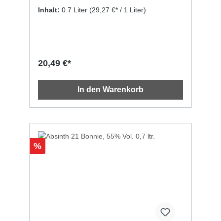
Gewürzen und Bergkräutern. Im Mund ist der
Inhalt:
0.7 Liter
(29,27 €* / 1 Liter)
Geschmack ausgewogen und angenehm.
Sein Finale ist aromatisch mit anhaltenden
Noten. Bordiga Pastis wird mit Wasser
verdünnt konsumiert, manchmal mit einem
Tropfen Minz-, Gersten- oder
Grenadinensirup. Anis wird seit der Antike von
20,49 €*
den Zivilisationen des Mittelmeerraums als
Zutat für die Zubereitung von alkoholischen
Getränken verwendet. Neben der Herstellung
In den Warenkorb
seines Absinths, dem Lieblingsdestillat der
verfluchten Dichter der Bohien-Ära, kreierte
Bordiga auch Pastis, typisch für die
okzitanischen Länder. Bordiga ist eine
besondere Brennerei, spezialisiert auf Strenge
und Respekt vor der Tradition. Seine Stärke
%
sind die alpinen Heilkräuter, die noch von
Hand geerntet und in großer Höhe von
Bergbewohnern in einer unberührten
Umgebung getrocknet werden. Das bedeutet,
dass die verwendeten Botanicals spontan und
daher intrinsisch biologisch sind. Der Pastis ist
ein Aperitif der okzitanischen Tradition, weit
verbreitet in den französischen und
italienischen Tälern der Seealpen und an der