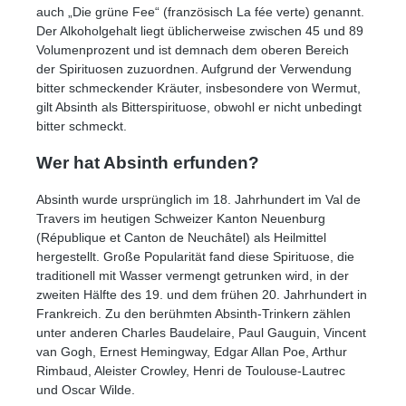
auch „Die grüne Fee“ (französisch La fée verte) genannt.
Der Alkoholgehalt liegt üblicherweise zwischen 45 und 89
Volumenprozent und ist demnach dem oberen Bereich
der Spirituosen zuzuordnen. Aufgrund der Verwendung
bitter schmeckender Kräuter, insbesondere von Wermut,
gilt Absinth als Bitterspirituose, obwohl er nicht unbedingt
bitter schmeckt.
Wer hat Absinth erfunden?
Absinth wurde ursprünglich im 18. Jahrhundert im Val de
Travers im heutigen Schweizer Kanton Neuenburg
(République et Canton de Neuchâtel) als Heilmittel
hergestellt. Große Popularität fand diese Spirituose, die
traditionell mit Wasser vermengt getrunken wird, in der
zweiten Hälfte des 19. und dem frühen 20. Jahrhundert in
Frankreich. Zu den berühmten Absinth-Trinkern zählen
unter anderen Charles Baudelaire, Paul Gauguin, Vincent
van Gogh, Ernest Hemingway, Edgar Allan Poe, Arthur
Rimbaud, Aleister Crowley, Henri de Toulouse-Lautrec
und Oscar Wilde.