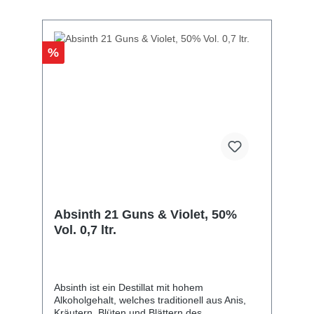
Bestellen Sie Absinth 21 Bonnie gleich hier bei
easy drinks! Alles von Distillati Group >
%
Absinth 21 Guns & Violet, 50%
Vol. 0,7 ltr.
Absinth ist ein Destillat mit hohem
Alkoholgehalt, welches traditionell aus Anis,
Kräutern, Blüten und Blättern des