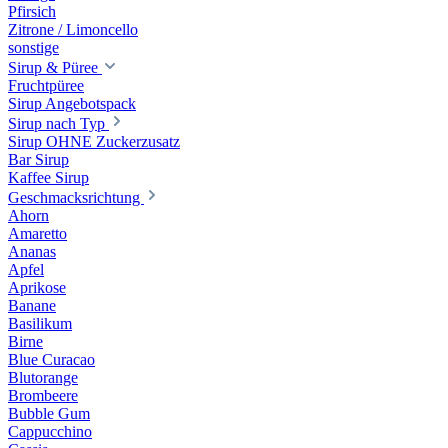
Pfirsich
Zitrone / Limoncello
sonstige
Sirup & Püree
Fruchtpüree
Sirup Angebotspack
Sirup nach Typ
Sirup OHNE Zuckerzusatz
Bar Sirup
Kaffee Sirup
Geschmacksrichtung
Ahorn
Amaretto
Ananas
Apfel
Aprikose
Banane
Basilikum
Birne
Blue Curacao
Blutorange
Brombeere
Bubble Gum
Cappucchino