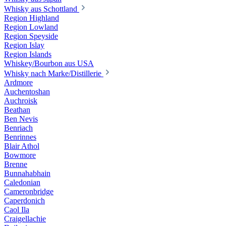
Whisky aus Schottland
Region Highland
Region Lowland
Region Speyside
Region Islay
Region Islands
Whiskey/Bourbon aus USA
Whisky nach Marke/Distillerie
Ardmore
Auchentoshan
Auchroisk
Beathan
Ben Nevis
Benriach
Benrinnes
Blair Athol
Bowmore
Brenne
Bunnahabhain
Caledonian
Cameronbridge
Caperdonich
Caol Ila
Craigellachie