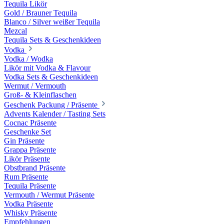
Tequila Likör
Gold / Brauner Tequila
Blanco / Silver weißer Tequila
Mezcal
Tequila Sets & Geschenkideen
Vodka
Vodka / Wodka
Likör mit Vodka & Flavour
Vodka Sets & Geschenkideen
Wermut / Vermouth
Groß- & Kleinflaschen
Geschenk Packung / Präsente
Advents Kalender / Tasting Sets
Cocnac Präsente
Geschenke Set
Gin Präsente
Grappa Präsente
Likör Präsente
Obstbrand Präsente
Rum Präsente
Tequila Präsente
Vermouth / Wermut Präsente
Vodka Präsente
Whisky Präsente
Empfehlungen