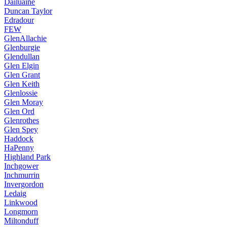
Dailuaine
Duncan Taylor
Edradour
FEW
GlenAllachie
Glenburgie
Glendullan
Glen Elgin
Glen Grant
Glen Keith
Glenlossie
Glen Moray
Glen Ord
Glenrothes
Glen Spey
Haddock
HaPenny
Highland Park
Inchgower
Inchmurrin
Invergordon
Ledaig
Linkwood
Longmorn
Miltonduff