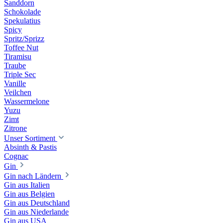
Sanddorn
Schokolade
Spekulatius
Spicy
Spritz/Sprizz
Toffee Nut
Tiramisu
Traube
Triple Sec
Vanille
Veilchen
Wassermelone
Yuzu
Zimt
Zitrone
Unser Sortiment
Absinth & Pastis
Cognac
Gin
Gin nach Ländern
Gin aus Italien
Gin aus Belgien
Gin aus Deutschland
Gin aus Niederlande
Gin aus USA