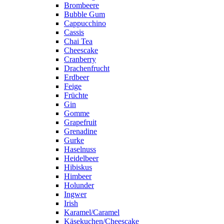
Brombeere
Bubble Gum
Cappucchino
Cassis
Chai Tea
Cheescake
Cranberry
Drachenfrucht
Erdbeer
Feige
Früchte
Gin
Gomme
Grapefruit
Grenadine
Gurke
Haselnuss
Heidelbeer
Hibiskus
Himbeer
Holunder
Ingwer
Irish
Karamel/Caramel
Käsekuchen/Cheescake