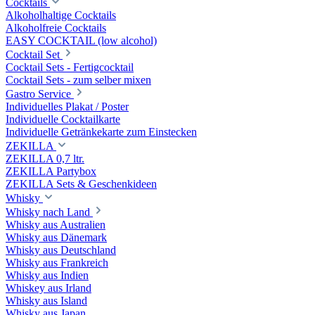
Cocktails
Alkoholhaltige Cocktails
Alkoholfreie Cocktails
EASY COCKTAIL (low alcohol)
Cocktail Set
Cocktail Sets - Fertigcocktail
Cocktail Sets - zum selber mixen
Gastro Service
Individuelles Plakat / Poster
Individuelle Cocktailkarte
Individuelle Getränkekarte zum Einstecken
ZEKILLA
ZEKILLA 0,7 ltr.
ZEKILLA Partybox
ZEKILLA Sets & Geschenkideen
Whisky
Whisky nach Land
Whisky aus Australien
Whisky aus Dänemark
Whisky aus Deutschland
Whisky aus Frankreich
Whisky aus Indien
Whiskey aus Irland
Whisky aus Island
Whisky aus Japan