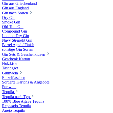
Gin aus Griechenland
Gin aus England
Gin nach Sorten
Dry Gin
Smoke Gin
Old Tom Gin
Compound Gin
London Dry Gin
Navy Strenght Gin
Barrel Aged / Finish
sonstige Gin Sorten
Gin Sets & Geschenkideen
Geschenk Karton
Holzkiste
Tastingset
Glühwein
Einzelflaschen
Sortierte Kartons & Angebote
Portwein
Tequila
Tequila nach Typ
100% Blue Agave Tequila
Reposado Tequila
Anejo Tequila