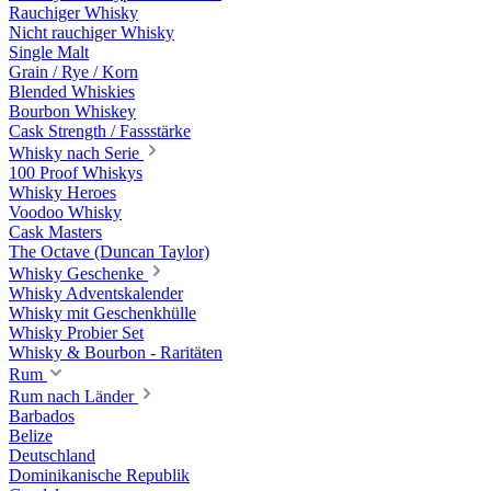
Rauchiger Whisky
Nicht rauchiger Whisky
Single Malt
Grain / Rye / Korn
Blended Whiskies
Bourbon Whiskey
Cask Strength / Fassstärke
Whisky nach Serie
100 Proof Whiskys
Whisky Heroes
Voodoo Whisky
Cask Masters
The Octave (Duncan Taylor)
Whisky Geschenke
Whisky Adventskalender
Whisky mit Geschenkhülle
Whisky Probier Set
Whisky & Bourbon - Raritäten
Rum
Rum nach Länder
Barbados
Belize
Deutschland
Dominikanische Republik