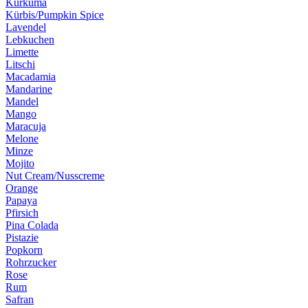
Kurkuma
Kürbis/Pumpkin Spice
Lavendel
Lebkuchen
Limette
Litschi
Macadamia
Mandarine
Mandel
Mango
Maracuja
Melone
Minze
Mojito
Nut Cream/Nusscreme
Orange
Papaya
Pfirsich
Pina Colada
Pistazie
Popkorn
Rohrzucker
Rose
Rum
Safran