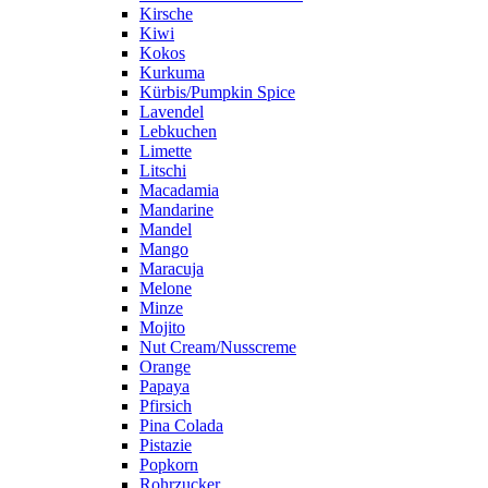
Kirsche
Kiwi
Kokos
Kurkuma
Kürbis/Pumpkin Spice
Lavendel
Lebkuchen
Limette
Litschi
Macadamia
Mandarine
Mandel
Mango
Maracuja
Melone
Minze
Mojito
Nut Cream/Nusscreme
Orange
Papaya
Pfirsich
Pina Colada
Pistazie
Popkorn
Rohrzucker