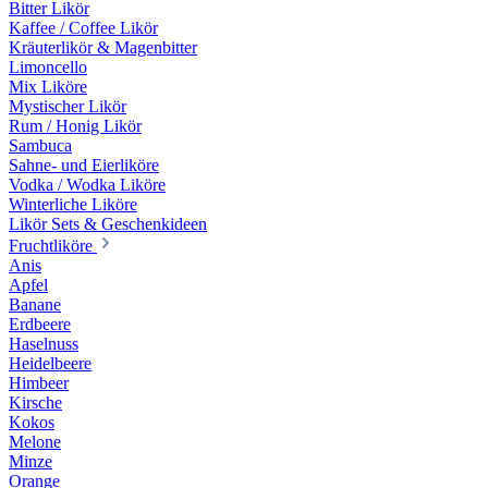
Bitter Likör
Kaffee / Coffee Likör
Kräuterlikör & Magenbitter
Limoncello
Mix Liköre
Mystischer Likör
Rum / Honig Likör
Sambuca
Sahne- und Eierliköre
Vodka / Wodka Liköre
Winterliche Liköre
Likör Sets & Geschenkideen
Fruchtliköre
Anis
Apfel
Banane
Erdbeere
Haselnuss
Heidelbeere
Himbeer
Kirsche
Kokos
Melone
Minze
Orange