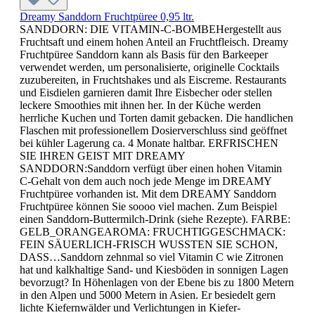
Dreamy Sanddorn Fruchtpüree 0,95 ltr.
SANDDORN: DIE VITAMIN-C-BOMBEHergestellt aus
Fruchtsaft und einem hohen Anteil an Fruchtfleisch. Dreamy
Fruchtpüree Sanddorn kann als Basis für den Barkeeper
verwendet werden, um personalisierte, originelle Cocktails
zuzubereiten, in Fruchtshakes und als Eiscreme. Restaurants
und Eisdielen garnieren damit Ihre Eisbecher oder stellen
leckere Smoothies mit ihnen her. In der Küche werden
herrliche Kuchen und Torten damit gebacken. Die handlichen
Flaschen mit professionellem Dosierverschluss sind geöffnet
bei kühler Lagerung ca. 4 Monate haltbar. ERFRISCHEN
SIE IHREN GEIST MIT DREAMY
SANDDORN:Sanddorn verfügt über einen hohen Vitamin
C-Gehalt von dem auch noch jede Menge im DREAMY
Fruchtpüree vorhanden ist. Mit dem DREAMY Sanddorn
Fruchtpüree können Sie soooo viel machen. Zum Beispiel
einen Sanddorn-Buttermilch-Drink (siehe Rezepte). FARBE:
GELB_ORANGEAROMA: FRUCHTIGGESCHMACK:
FEIN SÄUERLICH-FRISCH WUSSTEN SIE SCHON,
DASS…Sanddorn zehnmal so viel Vitamin C wie Zitronen
hat und kalkhaltige Sand- und Kiesböden in sonnigen Lagen
bevorzugt? In Höhenlagen von der Ebene bis zu 1800 Metern
in den Alpen und 5000 Metern in Asien. Er besiedelt gern
lichte Kiefernwälder und Verlichtungen in Kiefer-