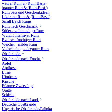
weißer Rum & (Rum-Basis)
brauner Rum & (Rum-Basis)
Rum Sets und Geschenkideen
Likör mit Rum & (Rum-Basis)
Small Batch Rums
Rum nach Geschmack
Süßer - vollmundiger Rum
Würzig intensiver Rum
Exotisch fruchtiger Rum
Weicher - milder Rum
Vielschichtig - eleganter Rum
Obstbrände
Obstbrände nach Frucht
Apfel
Aprikose
Birne
Himbeere
Kirsche
Pflaume Zwetschge
Quitte
Schlehe
Obstbrände nach Land
Deutsche Obstbrände
Ungarische Obstbrände/Palinka