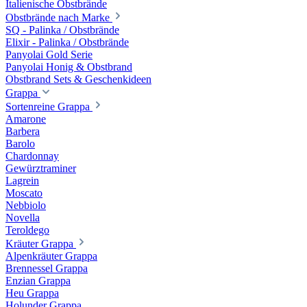
Italienische Obstbrände
Obstbrände nach Marke
SQ - Palinka / Obstbrände
Elixir - Palinka / Obstbrände
Panyolai Gold Serie
Panyolai Honig & Obstbrand
Obstbrand Sets & Geschenkideen
Grappa
Sortenreine Grappa
Amarone
Barbera
Barolo
Chardonnay
Gewürztraminer
Lagrein
Moscato
Nebbiolo
Novella
Teroldego
Kräuter Grappa
Alpenkräuter Grappa
Brennessel Grappa
Enzian Grappa
Heu Grappa
Holunder Grappa