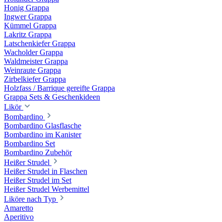
Honig Grappa
Ingwer Grappa
Kümmel Grappa
Lakritz Grappa
Latschenkiefer Grappa
Wacholder Grappa
Waldmeister Grappa
Weinraute Grappa
Zirbelkiefer Grappa
Holzfass / Barrique gereifte Grappa
Grappa Sets & Geschenkideen
Likör
Bombardino
Bombardino Glasflasche
Bombardino im Kanister
Bombardino Set
Bombardino Zubehör
Heißer Strudel
Heißer Strudel in Flaschen
Heißer Strudel im Set
Heißer Strudel Werbemittel
Liköre nach Typ
Amaretto
Aperitivo