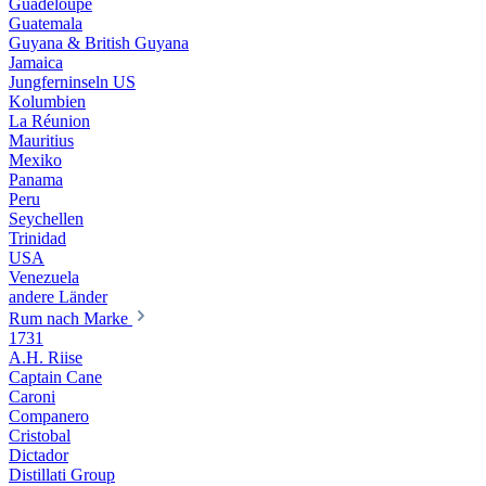
Guadeloupe
Guatemala
Guyana & British Guyana
Jamaica
Jungferninseln US
Kolumbien
La Réunion
Mauritius
Mexiko
Panama
Peru
Seychellen
Trinidad
USA
Venezuela
andere Länder
Rum nach Marke
1731
A.H. Riise
Captain Cane
Caroni
Companero
Cristobal
Dictador
Distillati Group