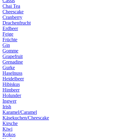
Cassis
Chai Tea
Cheescake
Cranberry
Drachenfrucht
Erdbeer
Feige
Früchte
Gin
Gomme
Grapefruit
Grenadine
Gurke
Haselnuss
Heidelbeer
Hibiskus
Himbeer
Holunder
Ingwer
Irish
Karamel/Caramel
Käsekuchen/Cheescake
Kirsche
Kiwi
Kokos