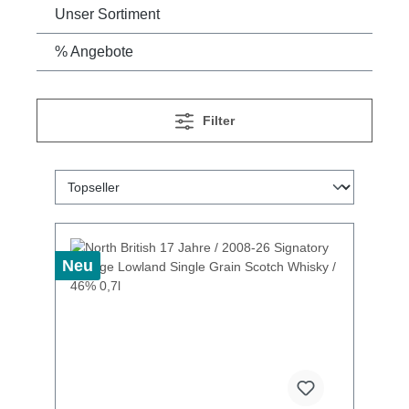
Unser Sortiment
% Angebote
Filter
Neu