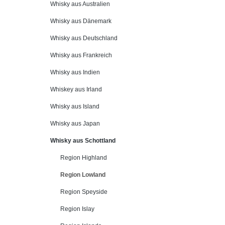
Whisky aus Australien
Whisky aus Dänemark
Whisky aus Deutschland
Whisky aus Frankreich
Whisky aus Indien
Whiskey aus Irland
Whisky aus Island
Whisky aus Japan
Whisky aus Schottland
Region Highland
Region Lowland
Region Speyside
Region Islay