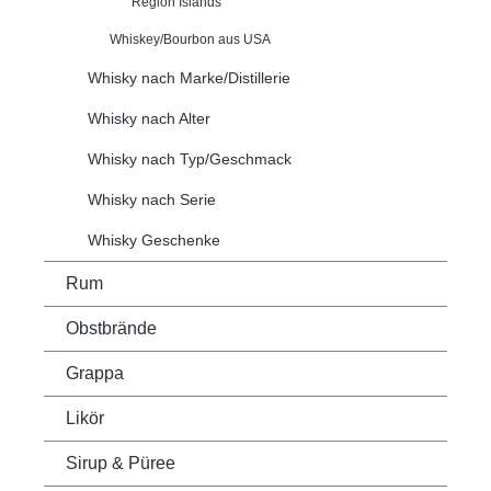
Region Islands
Whiskey/Bourbon aus USA
Whisky nach Marke/Distillerie
Whisky nach Alter
Whisky nach Typ/Geschmack
Whisky nach Serie
Whisky Geschenke
Rum
Obstbrände
Grappa
Likör
Sirup & Püree