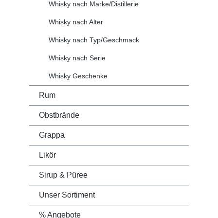
Whisky nach Marke/Distillerie
Whisky nach Alter
Whisky nach Typ/Geschmack
Whisky nach Serie
Whisky Geschenke
Rum
Obstbrände
Grappa
Likör
Sirup & Püree
Unser Sortiment
% Angebote