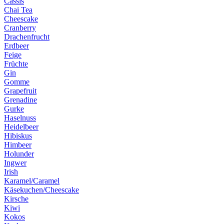
Cassis
Chai Tea
Cheescake
Cranberry
Drachenfrucht
Erdbeer
Feige
Früchte
Gin
Gomme
Grapefruit
Grenadine
Gurke
Haselnuss
Heidelbeer
Hibiskus
Himbeer
Holunder
Ingwer
Irish
Karamel/Caramel
Käsekuchen/Cheescake
Kirsche
Kiwi
Kokos