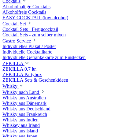
Cocktails
Alkoholhaltige Cocktails
Alkoholfreie Cocktails
EASY COCKTAIL (low alcohol)
Cocktail Set
Cocktail Sets - Fertigcocktail
Cocktail Sets - zum selber mixen
Gastro Service
Individuelles Plakat / Poster
Individuelle Cocktailkarte
Individuelle Getränkekarte zum Einstecken
ZEKILLA
ZEKILLA 0,7 ltr.
ZEKILLA Partybox
ZEKILLA Sets & Geschenkideen
Whisky
Whisky nach Land
Whisky aus Australien
Whisky aus Dänemark
Whisky aus Deutschland
Whisky aus Frankreich
Whisky aus Indien
Whiskey aus Irland
Whisky aus Island
Whisky aus Japan