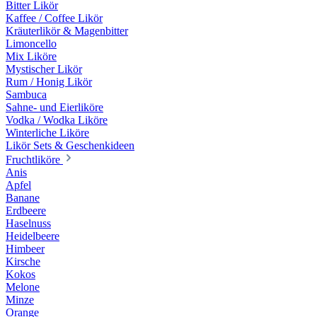
Bitter Likör
Kaffee / Coffee Likör
Kräuterlikör & Magenbitter
Limoncello
Mix Liköre
Mystischer Likör
Rum / Honig Likör
Sambuca
Sahne- und Eierliköre
Vodka / Wodka Liköre
Winterliche Liköre
Likör Sets & Geschenkideen
Fruchtliköre
Anis
Apfel
Banane
Erdbeere
Haselnuss
Heidelbeere
Himbeer
Kirsche
Kokos
Melone
Minze
Orange