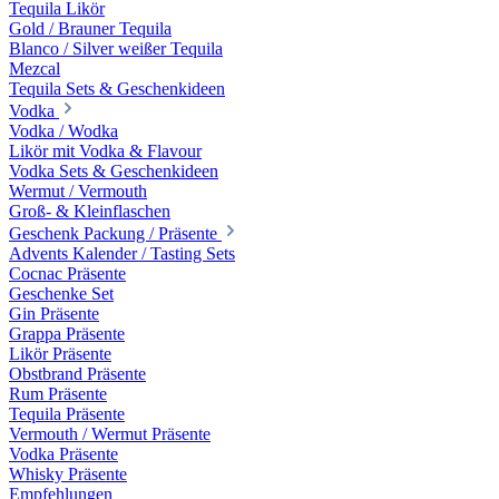
Tequila Likör
Gold / Brauner Tequila
Blanco / Silver weißer Tequila
Mezcal
Tequila Sets & Geschenkideen
Vodka
Vodka / Wodka
Likör mit Vodka & Flavour
Vodka Sets & Geschenkideen
Wermut / Vermouth
Groß- & Kleinflaschen
Geschenk Packung / Präsente
Advents Kalender / Tasting Sets
Cocnac Präsente
Geschenke Set
Gin Präsente
Grappa Präsente
Likör Präsente
Obstbrand Präsente
Rum Präsente
Tequila Präsente
Vermouth / Wermut Präsente
Vodka Präsente
Whisky Präsente
Empfehlungen