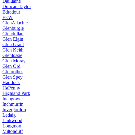
Dailuaine
Duncan Taylor
Edradour
FEW
GlenAllachie
Glenburgie
Glendullan
Glen Elgin
Glen Grant
Glen Keith
Glenlossie
Glen Moray
Glen Ord
Glenrothes
Glen Spey
Haddock
HaPenny
Highland Park
Inchgower
Inchmurrin
Invergordon
Ledaig
Linkwood
Longmorn
Miltonduff