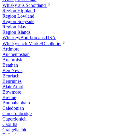
Whisky aus Schottland
Region Highland
Region Lowland
Region Speyside
Region Islay
Region Islands
Whiskey/Bourbon aus USA
Whisky nach Marke/Distillerie
Ardmore
Auchentoshan
Auchroisk
Beathan
Ben Nevis
Benriach
Benrinnes
Blair Athol
Bowmore
Brenne
Bunnahabhain
Caledonian
Cameronbridge
Caperdonich
Caol Ila
Craigellachie