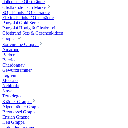
Italienische Obstbrände
Obstbrände nach Marke
SQ - Palinka / Obstbrände
Elixir - Palinka / Obstbrände
Panyolai Gold Serie
Panyolai Honig & Obstbrand
Obstbrand Sets & Geschenkideen
Grappa
Sortenreine Grappa
Amarone
Barbera
Barolo
Chardonnay
Gewürztraminer
Lagrein
Moscato
Nebbiolo
Novella
Teroldego
Kräuter Grappa
Alpenkräuter Grappa
Brennessel Grappa
Enzian Grappa
Heu Grappa
Holunder Grappa