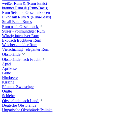
weißer Rum & (Rum-Basis)
brauner Rum & (Rum-Basis)
Rum Sets und Geschenkideen
Likör mit Rum & (Rum-Basis)
Small Batch Rums
Rum nach Geschmack
Süßer - vollmundiger Rum
Würzig intensiver Rum
Exotisch fruchtiger Rum
Weicher - milder Rum
Vielschichtig - eleganter Rum
Obstbrände
Obstbrände nach Frucht
Apfel
Aprikose
Birne
Himbeere
Kirsche
Pflaume Zwetschge
Quitte
Schlehe
Obstbrände nach Land
Deutsche Obstbrände
Ungarische Obstbrände/Palinka