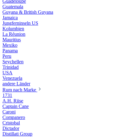
Guadeloupe
Guatemala
Guyana & British Guyana
Jamaica
Jungferninseln US
Kolumbien
La Réunion
Mauritius
Mexiko
Panama
Peru
Seychellen
Trinidad
USA
Venezuela
andere Länder
Rum nach Marke
1731
A.H. Riise
Captain Cane
Caroni
Companero
Cristobal
Dictador
Distillati Group