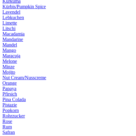
Kurkuma
Kürbis/Pumpkin Spice
Lavendel
Lebkuchen
Limette
Litschi
Macadamia
Mandarine
Mandel
Mango
Maracuja
Melone
Minze
Mojito
Nut Cream/Nusscreme
Orange
Papaya
Pfirsich
Pina Colada
Pistazie
Popkorn
Rohrzucker
Rose
Rum
Safran