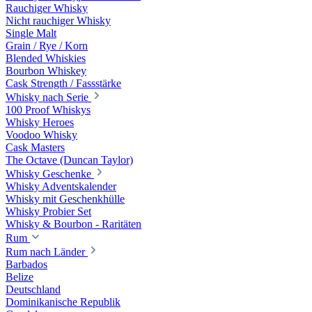
Rauchiger Whisky
Nicht rauchiger Whisky
Single Malt
Grain / Rye / Korn
Blended Whiskies
Bourbon Whiskey
Cask Strength / Fassstärke
Whisky nach Serie
100 Proof Whiskys
Whisky Heroes
Voodoo Whisky
Cask Masters
The Octave (Duncan Taylor)
Whisky Geschenke
Whisky Adventskalender
Whisky mit Geschenkhülle
Whisky Probier Set
Whisky & Bourbon - Raritäten
Rum
Rum nach Länder
Barbados
Belize
Deutschland
Dominikanische Republik