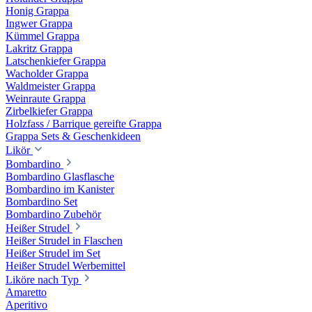
Honig Grappa
Ingwer Grappa
Kümmel Grappa
Lakritz Grappa
Latschenkiefer Grappa
Wacholder Grappa
Waldmeister Grappa
Weinraute Grappa
Zirbelkiefer Grappa
Holzfass / Barrique gereifte Grappa
Grappa Sets & Geschenkideen
Likör
Bombardino
Bombardino Glasflasche
Bombardino im Kanister
Bombardino Set
Bombardino Zubehör
Heißer Strudel
Heißer Strudel in Flaschen
Heißer Strudel im Set
Heißer Strudel Werbemittel
Liköre nach Typ
Amaretto
Aperitivo