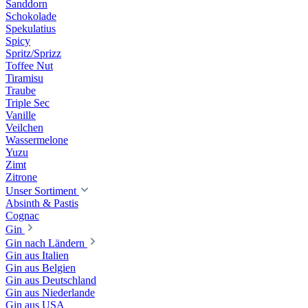
Sanddorn
Schokolade
Spekulatius
Spicy
Spritz/Sprizz
Toffee Nut
Tiramisu
Traube
Triple Sec
Vanille
Veilchen
Wassermelone
Yuzu
Zimt
Zitrone
Unser Sortiment
Absinth & Pastis
Cognac
Gin
Gin nach Ländern
Gin aus Italien
Gin aus Belgien
Gin aus Deutschland
Gin aus Niederlande
Gin aus USA