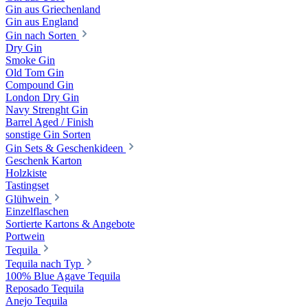
Gin aus Griechenland
Gin aus England
Gin nach Sorten
Dry Gin
Smoke Gin
Old Tom Gin
Compound Gin
London Dry Gin
Navy Strenght Gin
Barrel Aged / Finish
sonstige Gin Sorten
Gin Sets & Geschenkideen
Geschenk Karton
Holzkiste
Tastingset
Glühwein
Einzelflaschen
Sortierte Kartons & Angebote
Portwein
Tequila
Tequila nach Typ
100% Blue Agave Tequila
Reposado Tequila
Anejo Tequila