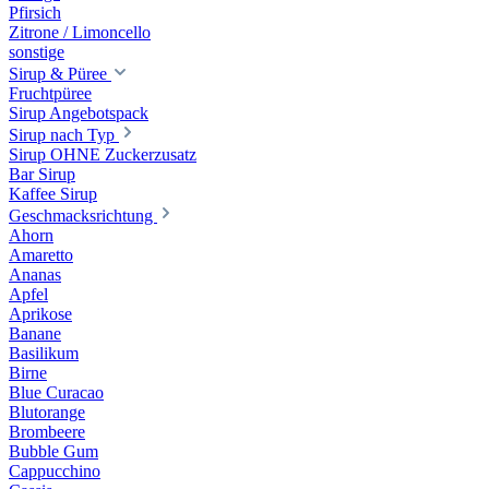
Pfirsich
Zitrone / Limoncello
sonstige
Sirup & Püree
Fruchtpüree
Sirup Angebotspack
Sirup nach Typ
Sirup OHNE Zuckerzusatz
Bar Sirup
Kaffee Sirup
Geschmacksrichtung
Ahorn
Amaretto
Ananas
Apfel
Aprikose
Banane
Basilikum
Birne
Blue Curacao
Blutorange
Brombeere
Bubble Gum
Cappucchino