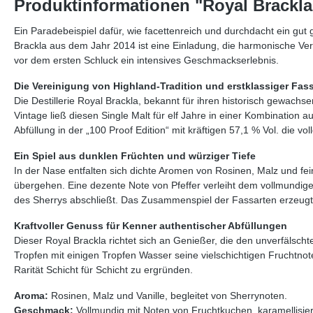
Produktinformationen "Royal Brackla 
Ein Paradebeispiel dafür, wie facettenreich und durchdacht ein gut 
Brackla aus dem Jahr 2014 ist eine Einladung, die harmonische Verb
vor dem ersten Schluck ein intensives Geschmackserlebnis.
Die Vereinigung von Highland-Tradition und erstklassiger Fa
Die Destillerie Royal Brackla, bekannt für ihren historisch gewach
Vintage ließ diesen Single Malt für elf Jahre in einer Kombination 
Abfüllung in der „100 Proof Edition“ mit kräftigen 57,1 % Vol. die v
Ein Spiel aus dunklen Früchten und würziger Tiefe
In der Nase entfalten sich dichte Aromen von Rosinen, Malz und f
übergehen. Eine dezente Note von Pfeffer verleiht dem vollmundige
des Sherrys abschließt. Das Zusammenspiel der Fassarten erzeugt 
Kraftvoller Genuss für Kenner authentischer Abfüllungen
Dieser Royal Brackla richtet sich an Genießer, die den unverfälscht
Tropfen mit einigen Tropfen Wasser seine vielschichtigen Fruchtnote
Rarität Schicht für Schicht zu ergründen.
Aroma:
Rosinen, Malz und Vanille, begleitet von Sherrynoten.
Geschmack:
Vollmundig mit Noten von Fruchtkuchen, karamellisiert