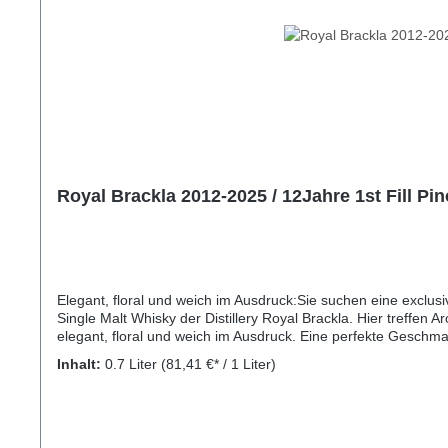
Royal Brackla 2012-2025 / 12Jahre 1st Fill Pi
Elegant, floral und weich im Ausdruck:Sie suchen eine exclus
Single Malt Whisky der Distillery Royal Brackla. Hier treffen 
elegant, floral und weich im Ausdruck. Eine perfekte Geschma
entfalten sich fein und elegant. Dazu weiße Trauben und ein
Inhalt:
0.7 Liter
(81,41 €* / 1 Liter)
Zitrusfrische und feiner Süße wirkt lebendig und ausgewogen.
Jahrhunderten hat dieses schottische Heiligtum eine geschic
die Royal Brackla Distillery, die 1812 von Captain William F
ausgezeichnet wurde IV im Jahr 1833 – The King's Own Whisky,
Reihe Cask Masters aus ausgesuchten Fässern – ähnlich der ja