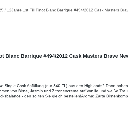
not Blanc Barrique #494/2012 Cask Masters Brave New 
ive Single Cask Abfüllung (nur 340 Fl.) aus den Highlands? Dann haben
Aromen von Birne, Jasmin und Zitronencreme auf Vanille und weiße Traube.
cksbalance - den sollten Sie gleich bestellen!Aroma: Zarte Birnenkomp
 Hauch Vanillecreme.Geschmack: Frisch und cremig mit reifer Birne, he
Nachklang: Mittellang mit traubiger Fruchtigkeit, sanftem Vanillepuddi
htsträchtige Whisky-Geschichte gesponnen. Auf fruchtbarem Ackerland 
raser gegründet wurde. Royal Brackla war der erste Scotch Whisky, der 
 der noch heute regiert. Präzise und detailverliebt schnitzt der unabh
panischen Scherenschnitttechnik Kirigami, in deren Stil der unabhängig