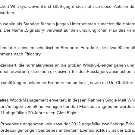
ischen Whiskys. Obwohl erst 1988 gegründet, hat sich dieser Abfüller du
rworben.
wählte als Standort für sein junges Unternehmen zunächst die Hafen
r. Der Name „Signatory“ verweist auf den ursprünglichen Plan des Fi
me der kleinsten schottischen Brennerei Edradour, die etwa 90 km nörd
hmens nach Pitlochry.
zialisiert, die normalerweise an die großen Whisky-Blender gehen und 
erien erworben, die einen exklusiven Teil des Fasslagers ausmachen,
ngsabfüllungen bekannter Brennereien umfasst, sowie die Un-Chillfiltered
geltes Wood-Management erweitert, in dessen Rahmen Single Malt Whis
ten Auflagen von oft nur wenigen hundert Flaschen angeboten werden. H
11 abgefüllten 20 Jahre alten Glen Elgin.
ovenienz angeboten, wie etwa der 2012 abgefüllte zwölfjährige Edrad
rdeaux gehörigen Sauternes enthielten. Ebenso exklusiv ist der Edrado