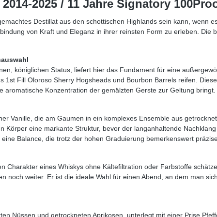
2014-2025 / 11 Jahre Signatory 100Proof
gemachtes Destillat aus den schottischen Highlands sein kann, wenn es 
indung von Kraft und Eleganz in ihrer reinsten Form zu erleben. Die ber
ssauswahl
senen, königlichen Status, liefert hier das Fundament für eine außerge
aus 1st Fill Oloroso Sherry Hogsheads und Bourbon Barrels reifen. Dies
olle aromatische Konzentration der gemälzten Gerste zur Geltung bringt.
einer Vanille, die am Gaumen in ein komplexes Ensemble aus getrockne
n Körper eine markante Struktur, bevor der langanhaltende Nachklang 
eine Balance, die trotz der hohen Graduierung bemerkenswert präzise 
en Charakter eines Whiskys ohne Kältefiltration oder Farbstoffe schätze
n noch weiter. Er ist die ideale Wahl für einen Abend, an dem man sich 
en Nüssen und getrockneten Aprikosen, unterlegt mit einer Prise Pfeff