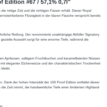
 Edition #67 / 57,1% 0,7l"
die nötige Zeit und die richtigen Fässer erhält. Dieser Royal
nsteinfarbene Flüssigkeit in der klaren Flasche verspricht bereits
wöhnliche Reifung. Der renommierte unabhängige Abfüller Signatory
e gezielte Auswahl sorgt für eine enorme Tiefe, während die
ten Aprikosen, saftigem Fruchtkuchen und karamellisierten Nüssen
mit eleganter Eichenwürze und der charakteristischen Trockenheit
bleibt.
n. Dank der hohen Intensität der 100 Proof Edition entfaltet dieser
die Zeit nimmt, die handwerkliche Tiefe einer limitierten Highland-
er.