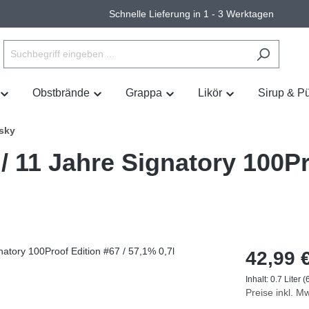
Schnelle Lieferung in 1 - 3 Werktagen
Obstbrände
Grappa
Likör
Sirup & P
isky
/ 11 Jahre Signatory 100P
42,99 
Inhalt:
0.7 Liter
(
Preise inkl. M