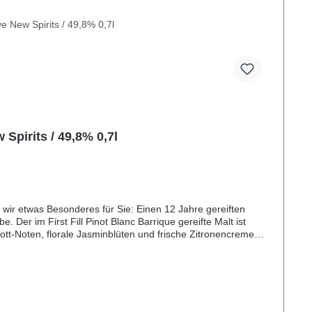
Spirits / 49,8% 0,7l
 wir etwas Besonderes für Sie: Einen 12 Jahre gereiften
 Der im First Fill Pinot Blanc Barrique gereifte Malt ist
ott-Noten, florale Jasminblüten und frische Zitronencreme
ller Fruchtsäure und Pinot-Charme. Die Kombination aus
ng und einem zarten blumigen Finish.Übrigens:Seit über zwei
auf dem Cawdor Estate in den schottischen Highlands liegt
jemals von King William mit einem Royal Warrant
ängige Abfüller Brave New Spirits seine Single Casks der
e Abfüller die Etiketten gestaltet. Fassstarke Abfüllungen