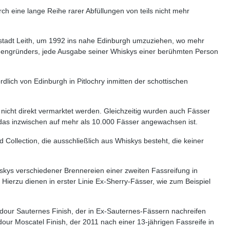
rch eine lange Reihe rarer Abfüllungen von teils nicht mehr
stadt Leith, um 1992 ins nahe Edinburgh umzuziehen, wo mehr
rmengründers, jede Ausgabe seiner Whiskys einer berühmten Person
lich von Edinburgh in Pitlochry inmitten der schottischen
nicht direkt vermarktet werden. Gleichzeitig wurden auch Fässer
 das inzwischen auf mehr als 10.000 Fässer angewachsen ist.
 Collection, die ausschließlich aus Whiskys besteht, die keiner
kys verschiedener Brennereien einer zweiten Fassreifung in
ierzu dienen in erster Linie Ex-Sherry-Fässer, wie zum Beispiel
our Sauternes Finish, der in Ex-Sauternes-Fässern nachreifen
ur Moscatel Finish, der 2011 nach einer 13-jährigen Fassreife in