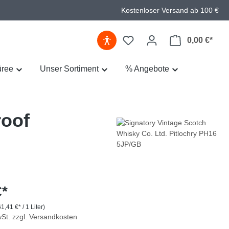
Kostenloser Versand ab 100 €
0,00 €*
üree
Unser Sortiment
% Angebote
roof
€*
61,41 €* / 1 Liter)
wSt. zzgl. Versandkosten