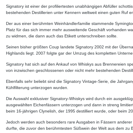
Signatory ist einer der profiliertesten unabhängigen Abfüller schott
bestehenden Destillerien unter Kennern weltweit einen guten Ruf e
Der aus einer berühmten Weinhändlerfamilie stammende Symington 
Platz für das sich immer mehr ausweitende Geschäft vorhanden wa
zu widmen, die dann auch das Etikett unterschreiben sollte.
Seinen bisher größten Coup landete Signatory 2002 mit der Übernah
Highlands liegt. 2007 folgte gar der Umzug des kompletten Unterne
Signatory hat sich auf den Ankauf von Whiskys aus Brennereien spe
von inzwischen geschlossenen oder nicht mehr bestehenden Destill
Ebenfalls sehr beliebt sind die Signatory Vintage-Serie, die Jahrga
Kühlfilterung unterzogen wurden.
Die Auswahl exklusiver Signatory-Whiskys wird durch ein ausgeklü
ausgewählten Eichenfässern unterzogen und dann in streng limitier
beim 16-jährigen Clynelish, der 1995 destilliert wurde, oder beim 20
Jedoch werden auch besonders rare Ausgaben in Fässern anderer Pr
durfte, die zuvor den berühmtesten Süßwein der Welt aus dem zu Bo